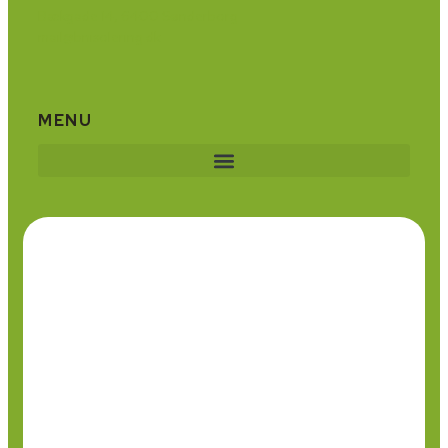
Bækgade 14, 6400 Sønderborg
mail@bnisolering.dk
MENU