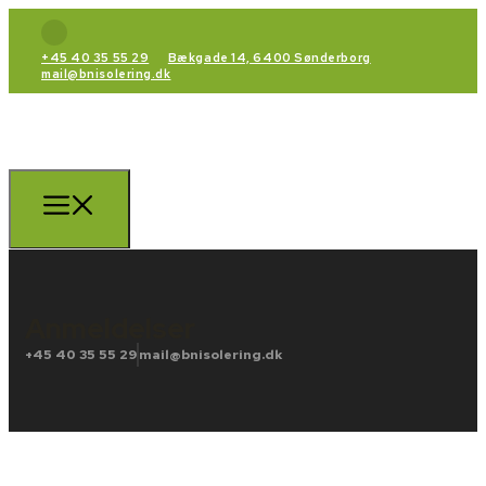
+45 40 35 55 29
Bækgade 14, 6400 Sønderborg
mail@bnisolering.dk
Anmeldelser
+45 40 35 55 29
mail@bnisolering.dk