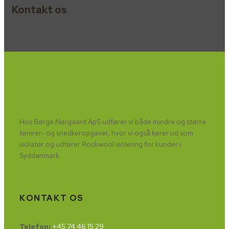
Kontakt os
Børge Nørgaard ApS
​Hos Børge Nørgaard ApS udfører vi både mindre og større
tømrer- og snedkeropgaver, hvor vi også kører ud som
isolatør og udfører Rockwool isolering for kunder i
Syddanmark.
KONTAKT OS
+45 40 35 55 29
Telefon:
+45 74 46 15 29